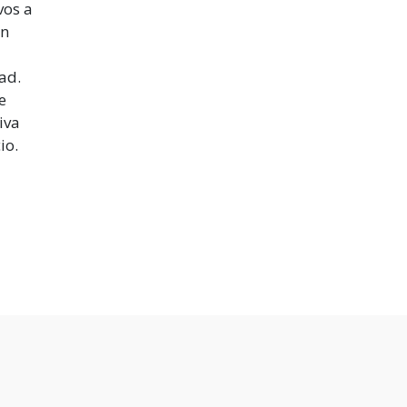
vos a
ón
ad.
e
iva
io.