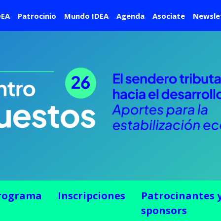
DEA
Patrocinio
Mundo IDEA
Agenda
Asociate
Newsle
rograma
Inscripciones
Patrocinantes 
sponsors