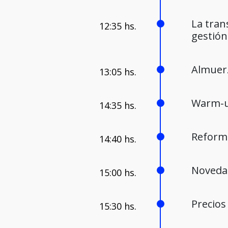
La tran
gestió
Almue
Warm-
Reforma
Novedad
Precios