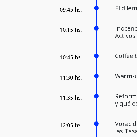
El dile
Inocenc
Activos
Coffee
Warm-
Reforma
y qué e
Voracidad fiscal local: el pe
las Tas