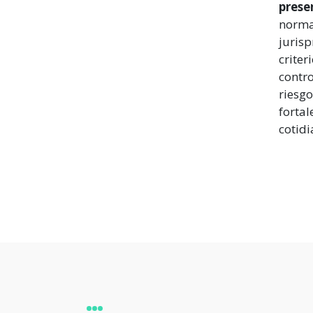
prese
normat
jurisp
criter
contro
riesgo
fortal
cotidi