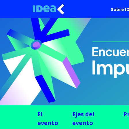
Sobre I
El
Ejes del
P
evento
evento